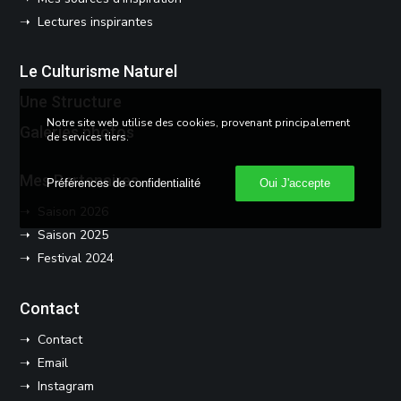
➝ Lectures inspirantes
Le Culturisme Naturel
Une Structure
Notre site web utilise des cookies, provenant principalement
Galeries photos
de services tiers.
Mes Partenaires
Préférences de confidentialité
Oui J'accepte
➝ Saison 2026
➝ Saison 2025
➝ Festival 2024
Contact
➝ Contact
➝ Email
➝ Instagram